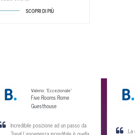
SCOPRI DI PIÙ
Valerio: "Eccezionale"
Five Rooms Rome
Guesthouse
Incredibile posizione ad un passo da
La 
Trevi! L'esperienza incredibile è quella