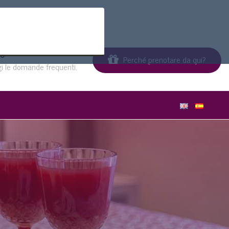
S
Perché prenotare da qui?
i le domande frequenti.