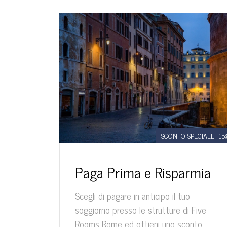
SCONTO SPECIALE -15
Paga Prima e Risparmia
Scegli di pagare in anticipo il tuo
soggiorno presso le strutture di Five
Rooms Rome ed ottieni uno sconto