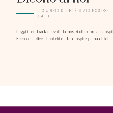
i
dalle fermate della metro A
IL GIUDIZIO DI CHI È STATO NOSTRO
(Barberini) e della metro B (Castro
OSPITE
Pretorio).
Facile trovare il parcheggio per l'auto
Leggi i feedback ricevuti dai nostri ultimi preziosi ospit
nelle vicinanze della struttura.
Ecco cosa dice di noi chi è stato ospite prima di te!
Proprietario disponibile ad ogni
esigenza.