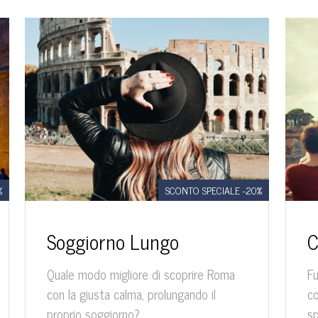
%
SCONTO SPECIALE -20%
Soggiorno Lungo
C
Quale modo migliore di scoprire Roma
Fu
con la giusta calma, prolungando il
co
proprio soggiorno?
sp