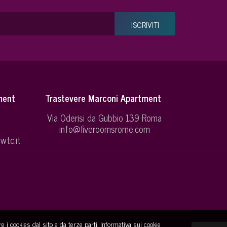
ment
Trastevere Marconi Apartment
Via Oderisi da Gubbio 139 Roma
info@fiveroomsrome.com
wtc.it
e i cookies dal sito e da terze parti.
Informativa sui cookie